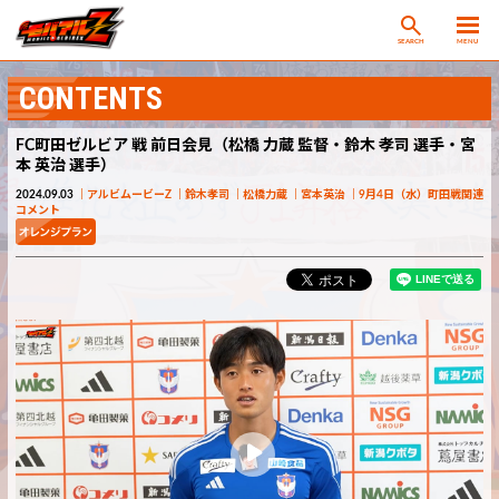
SEARCH
MENU
CONTENTS
FC町田ゼルビア 戦 前日会見（松橋 力蔵 監督・鈴木 孝司 選手・宮
本 英治 選手）
2024.09.03
アルビムービーZ
鈴木孝司
松橋力蔵
宮本英治
9月4日（水）町田戦関連
コメント