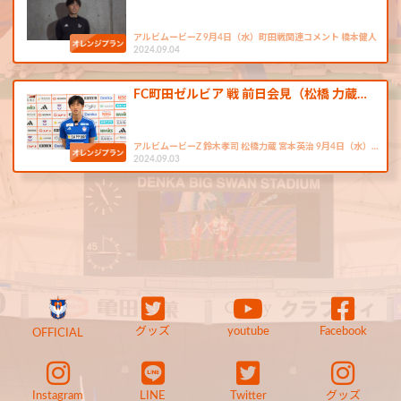
アルビムービーZ 9月4日（水）町田戦関連コメント 橋本健人
2024.09.04
FC町田ゼルビア 戦 前日会見（松橋 力蔵…
アルビムービーZ 鈴木孝司 松橋力蔵 宮本英治 9月4日（水）…
2024.09.03
グッズ
youtube
Facebook
OFFICIAL
Instagram
LINE
Twitter
グッズ