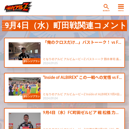
SEARCH
MENU
9月4日（水）町田戦関連コメント
「俺のクロスだけ…」バストーーク！ vs F…
となりのアルビ アルビムービーZ バストーーク 鈴木孝司 長…
2024.09.05
“Inside of ALBIREX” この一戦への覚悟 vs F…
となりのアルビ アルビムービーZ Inside of ALBIREX 9月4日…
2024.09.04
9月4日（水）FC町田ゼルビア 戦 松橋 力…