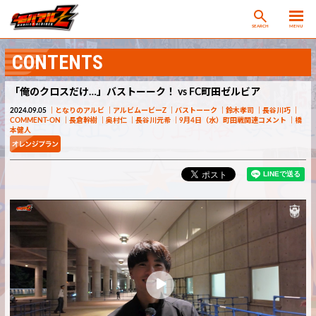
SEARCH
MENU
CONTENTS
「俺のクロスだけ…」バストーーク！ vs FC町田ゼルビア
2024.09.05
となりのアルビ
アルビムービーZ
バストーーク
鈴木孝司
長谷川巧
COMMENT-ON
長倉幹樹
奥村仁
長谷川元希
9月4日（水）町田戦関連コメント
橋
本健人