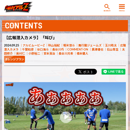
SEARCH
MENU
CONTENTS
【広報潜入カメラ】「叫び」
2024.09.25
アルビムービーZ
秋山裕紀
堀米悠斗
舞行龍ジェームズ
玉川皓太
広報
潜入カメラ
千葉和彦
谷口海斗
長谷川巧
COMMENT-ON
髙澤優也
石山青空
太
田修介
奥村仁
小野裕二
宮本英治
長谷川元希
橋本健人