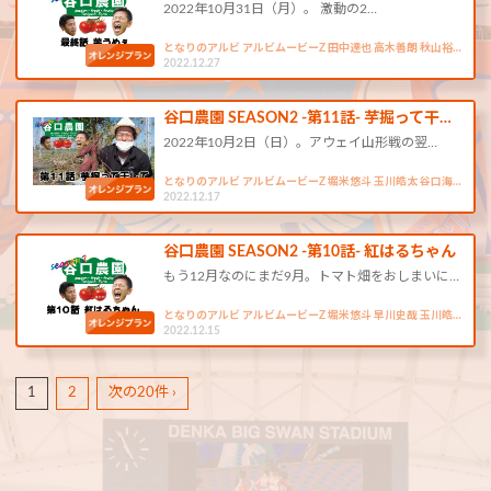
2022年10月31日（月）。 激動の2…
となりのアルビ アルビムービーZ 田中達也 高木善朗 秋山裕…
2022.12.27
谷口農園 SEASON2 -第11話- 芋掘って干…
2022年10月2日（日）。アウェイ山形戦の翌…
となりのアルビ アルビムービーZ 堀米悠斗 玉川皓太 谷口海…
2022.12.17
谷口農園 SEASON2 -第10話- 紅はるちゃん
もう12月なのにまだ9月。トマト畑をおしまいに…
となりのアルビ アルビムービーZ 堀米悠斗 早川史哉 玉川皓…
2022.12.15
1
2
次の20件 ›