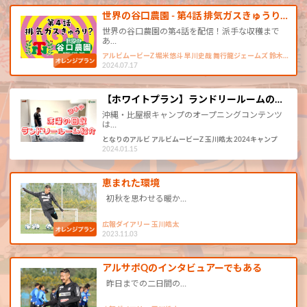
世界の谷口農園 - 第4話 排気ガスきゅうり…
世界の谷口農園の第4話を配信！派手な収穫まで
あ…
アルビムービーZ 堀米悠斗 早川史哉 舞行龍ジェームズ 鈴木…
2024.07.17
【ホワイトプラン】ランドリールームの…
沖縄・比屋根キャンプのオープニングコンテンツ
は…
となりのアルビ アルビムービーZ 玉川皓太 2024キャンプ
2024.01.15
恵まれた環境
初秋を思わせる暖か…
広報ダイアリー 玉川皓太
2023.11.03
アルサポQのインタビュアーでもある
昨日までの二日間の…