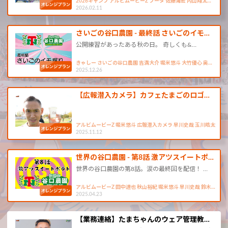
2026キャンプ アルビムービーZ ブーダ 佐藤海宏 内山翔太…
2026.02.11
さいごの谷口農園 - 最終話 さいごのイモ…
公開練習があったある秋の日。 奇しくも&…
きゃしー さいごの谷口農園 吉満大介 堀米悠斗 大竹優心 奥…
2025.12.26
【広報潜入カメラ】カフェたまごのロゴ…
アルビムービーZ 堀米悠斗 広報潜入カメラ 早川史哉 玉川皓太
2025.11.12
世界の谷口農園 - 第8話 激アツスイートポ…
世界の谷口農園の第8話。涙の最終回を配信！ …
アルビムービーZ 田中達也 秋山裕紀 堀米悠斗 早川史哉 鈴木…
2025.04.23
【業務連絡】たまちゃんのウェア管理教…