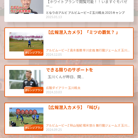
【ホワイトプランで閲覧可能！！いますぐモバゼ
ー…
となりのアルビ アルビムービーZ 玉川皓太 2025キャンプ
2025.01.13
【広報潜入カメラ】「ミツの覇気？ 」
アルビムービーZ 高木善朗 早川史哉 舞行龍ジェームズ 玉川…
2024.12.05
できる限りのサポートを
玉川くんが昨日、関…
広報ダイアリー 玉川皓太
2024.10.03
【広報潜入カメラ】「叫び」
アルビムービーZ 秋山裕紀 堀米悠斗 舞行龍ジェームズ 玉川…
2024.09.25