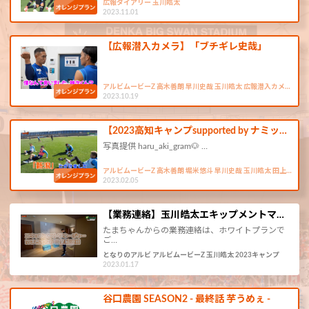
広報ダイアリー 玉川皓太
2023.11.01
【広報潜入カメラ】「ブチギレ史哉」
アルビムービーZ 高木善朗 早川史哉 玉川皓太 広報潜入カメ…
2023.10.19
【2023高知キャンプsupported by ナミッ…
写真提供 haru_aki_gram🐶 …
アルビムービーZ 高木善朗 堀米悠斗 早川史哉 玉川皓太 田上…
2023.02.05
【業務連絡】玉川皓太エキップメントマ…
たまちゃんからの業務連絡は、ホワイトプランで
ご…
となりのアルビ アルビムービーZ 玉川皓太 2023キャンプ
2023.01.17
谷口農園 SEASON2 - 最終話 芋うめぇ -