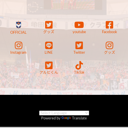
グッズ
youtube
Facebook
OFFICIAL
Instagram
LINE
Twitter
グッズ
アルビくん
TikTok
Powered by
Translate