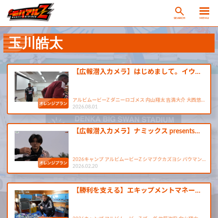
SEARCH
MENU
玉川皓太
【広報潜入カメラ】はじめまして。イウ…
アルビムービーZ ダニーロゴメス 内山翔太 吉満大介 大西悠…
2026.08.01
【広報潜入カメラ】ナミックス presents…
2026キャンプ アルビムービーZ シマブクカズヨシ バウマン…
2026.02.20
【勝利を支える】エキップメントマネー…