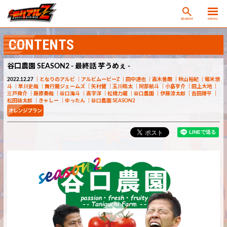
SEARCH
MENU
CONTENTS
谷口農園 SEASON2 - 最終話 芋うめぇ -
2022.12.27
となりのアルビ
アルビムービーZ
田中達也
高木善朗
秋山裕紀
堀米悠
斗
早川史哉
舞行龍ジェームズ
矢村健
玉川皓太
阿部航斗
小島亨介
田上大地
三戸舜介
藤原奏哉
谷口海斗
高宇洋
松橋力蔵
谷口農園
伊藤涼太郎
吉田陣平
松田詠太郎
きゃしー
ゆったん
谷口農園 SEASON2