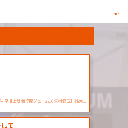
MENU
斗 早川史哉 舞行龍ジェームズ 矢村健 玉川皓太…
干して