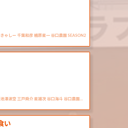
ゃしー 千葉和彦 楢原星一 谷口農園 SEASON2
 池澤波空 三戸舜介 星雄次 谷口海斗 谷口農園…
ド食い