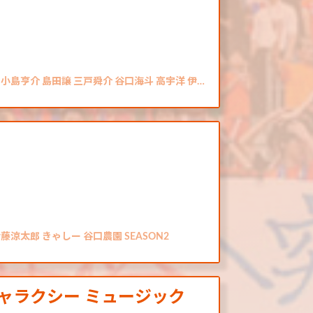
小島亨介 島田譲 三戸舜介 谷口海斗 高宇洋 伊…
涼太郎 きゃしー 谷口農園 SEASON2
ズ ギャラクシー ミュージック