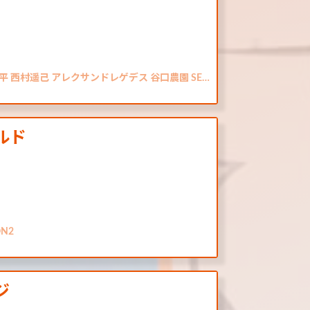
平 西村遥己 アレクサンドレゲデス 谷口農園 SE…
ールド
N2
ジ