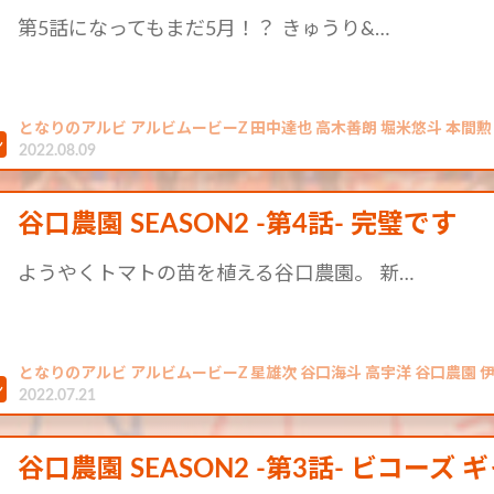
第5話になってもまだ5月！？ きゅうり&…
となりのアルビ アルビムービーZ 田中達也 高木善朗 堀米悠斗 本間勲 
2022.08.09
谷口農園 SEASON2 -第4話- 完璧です
ようやくトマトの苗を植える谷口農園。 新…
となりのアルビ アルビムービーZ 星雄次 谷口海斗 高宇洋 谷口農園 伊藤
2022.07.21
谷口農園 SEASON2 -第3話- ビコー