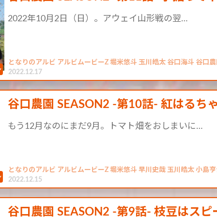
2022年10月2日（日）。アウェイ山形戦の翌…
となりのアルビ アルビムービーZ 堀米悠斗 玉川皓太 谷口海斗 谷口農園
2022.12.17
谷口農園 SEASON2 -第10話- 紅はるち
もう12月なのにまだ9月。トマト畑をおしまいに…
となりのアルビ アルビムービーZ 堀米悠斗 早川史哉 玉川皓太 小島亨
2022.12.15
谷口農園 SEASON2 -第9話- 枝豆はス