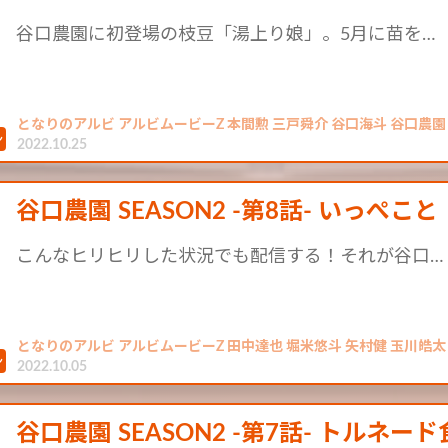
谷口農園に初登場の枝豆「湯上り娘」。5月に苗を…
となりのアルビ アルビムービーZ 本間勲 三戸舜介 谷口海斗 谷口農園 き
2022.10.25
谷口農園 SEASON2 -第8話- いっぺこと
こんなヒリヒリした状況でも配信する！それが谷口…
となりのアルビ アルビムービーZ 田中達也 堀米悠斗 矢村健 玉川皓太
2022.10.05
谷口農園 SEASON2 -第7話- トルネー