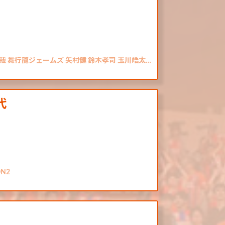
哉 舞行龍ジェームズ 矢村健 鈴木孝司 玉川皓太…
代
N2