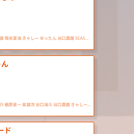
 堀米夏海 きゃしー ゆったん 谷口農園 SEAS…
ゃん
介 楢原星一 星雄次 谷口海斗 谷口農園 きゃしー…
ピード