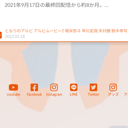
2021年9月17日の最終回配信から約8か月。…
となりのアルビ アルビムービーZ 堀米悠斗 早川史哉 矢村健 鈴木孝司
2022.05.18
youtube
Facebook
Instagram
LINE
Twitter
グッズ
ア