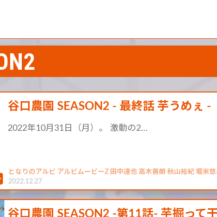
ON2
谷口農園 SEASON2 - 最終話 芋うめぇ -
2022年10月31日（月）。 激動の2…
となりのアルビ アルビムービーZ 田中達也 高木善朗 秋山裕紀 堀米悠
2022.12.27
谷口農園 SEASON2 -第11話- 芋掘って