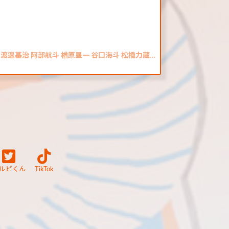
 渡邉基治 阿部航斗 楢原星一 谷口海斗 松橋力蔵…
ルビくん
TikTok