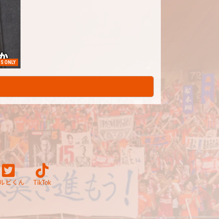
S ONLY
ルビくん
TikTok