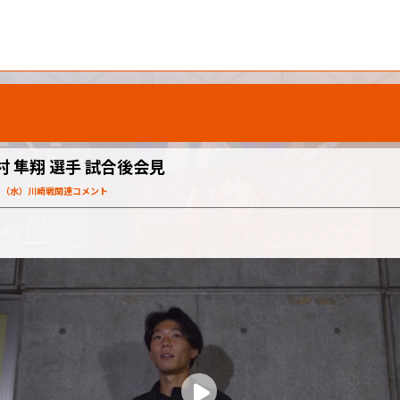
村 隼翔 選手 試合後会見
9日（水）川崎戦関連コメント