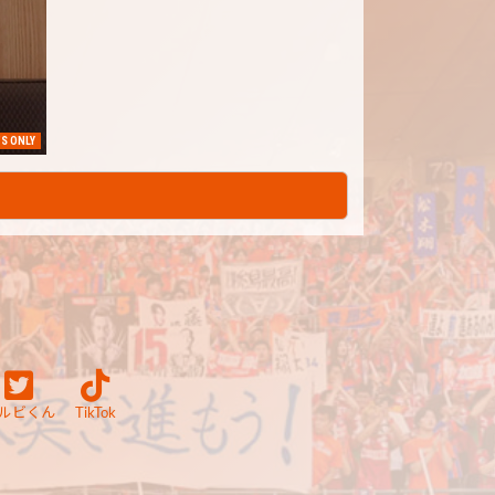
S ONLY
ルビくん
TikTok