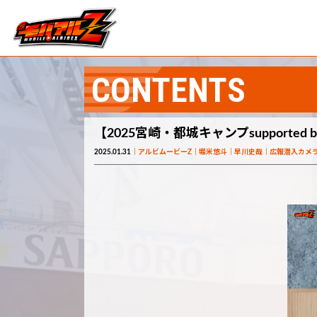
CONTENTS
【2025宮崎・都城キャンプsupporte
2025.01.31
アルビムービーZ
堀米悠斗
早川史哉
広報潜入カメ