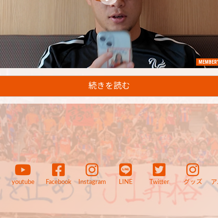
MEMBER'
続きを読む
youtube
Facebook
Instagram
LINE
Twitter
グッズ
ア