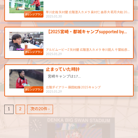
早川史哉 矢村健 広報潜入カメラ 奥村仁 森昂大 若月大和 20…
2025.01.30
【2025宮崎・都城キャンプsupported by…
アルビムービーZ 矢村健 広報潜入カメラ 寺川能人 千葉和彦…
2025.01.29
止まっていた時計
宮崎キャンプは17…
広報ダイアリー 藤田和輝 2025キャンプ
2025.01.29
1
2
次の20件 ›