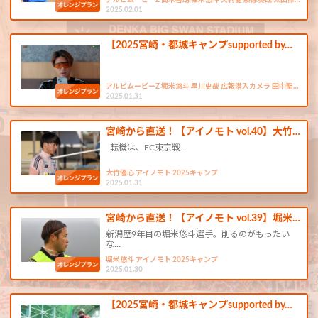
アルビムービーZ 高木善朗 堀米悠斗 矢村健 藤原奏哉 太田修…
2025.02.01
【2025宮崎・都城キャンプsupported by…
アルビムービーZ 堀米悠斗 早川史哉 広報潜入カメラ 田中聖…
2025.01.31
宮崎から直送！【アイノモト vol.40】大竹…
転機は、FC東京戦…
大竹優心 アイノモト 2025キャンプ
2025.01.31
宮崎から直送！【アイノモト vol.39】堀米…
新潟歴9年目の堀米悠斗選手。削るのがもったい
な…
堀米悠斗 アイノモト 2025キャンプ
2025.01.30
【2025宮崎・都城キャンプsupported by…