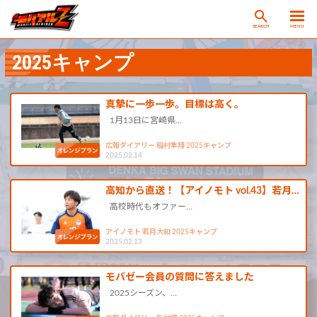
SEARCH
MENU
2025キャンプ
真摯に一歩一歩。目標は高く。
1月13日に宮崎県…
広報ダイアリー 稲村隼翔 2025キャンプ
2025.02.14
高知から直送！【アイノモト vol.43】若月…
高校時代もオファー…
アイノモト 若月大和 2025キャンプ
2025.02.13
モバゼー会員の質問に答えました
2025シーズン、…