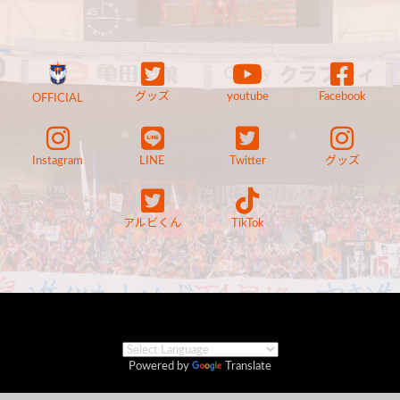
グッズ
youtube
Facebook
OFFICIAL
Instagram
LINE
Twitter
グッズ
アルビくん
TikTok
Powered by
Translate