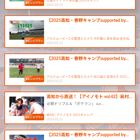
広報ダイアリー 矢村健 2025キャンプ
2025.02.13
【2025高知・春野キャンプsupported by…
アルビムービーZ 広報潜入カメラ 大竹優心 宮本英治 笠井佳…
2025.02.13
【2025高知・春野キャンプsupported by…
アルビムービーZ 広報潜入カメラ 谷口海斗 吉満大介 2025…
2025.02.12
高知から直送！【アイノモト vol.42】奥村…
必殺ドリブル＆「ポケラン」 &n…
奥村仁 アイノモト 2025キャンプ
2025.02.12
【2025高知・春野キャンプsupported by…