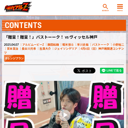
SEARCH
MENU
CONTENTS
「贈呈！贈呈！」バストーーク！ vs ヴィッセル神戸
2025.04.07
アルビムービーZ
藤田和輝
堀米悠斗
早川史哉
バストーーク
小野裕二
宮本英治
長谷川元希
吉満大介
ジェイソンゲリア
4月6日（日）神戸戦関連コンテン
ツ