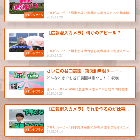
アルビムービーZ 堀米悠斗 小原基樹 広報潜入カメラ 橋本健…
2025.11.28
【広報潜入カメラ】何かのアピール？
アルビムービーZ 堀米悠斗 大竹優心 岡本將成 広報潜入カメ…
2025.11.27
さいごの谷口農園 - 第3話 無限サニー -
どんなときでも谷口農園は癒やし！？ 収穫…
きゃしー さいごの谷口農園 堀米悠斗 早川史哉 本間勲 楢原…
2025.09.25
【広報潜入カメラ】それを作るのが仕事…
アルビムービーZ 岡本將成 藤田和輝 堀米悠斗 広報潜入カメ…
2025.05.14