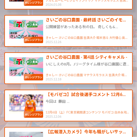
アルビムービーZ ジェイソンゲリア マテウスモラエス 吉満…
2026.01.08
さいごの谷口農園 - 最終話 さいごのイモ…
公開練習があったある秋の日。 奇しくも&…
きゃしー さいごの谷口農園 吉満大介 堀米悠斗 大竹優心 奥…
2025.12.26
さいごの谷口農園 - 第4話 シティキャメル -
いにしえの8月。Jリーグタイム様が谷口農園に遊…
きゃしー さいごの谷口農園 マテウスモラエス 吉満大介 堀…
2025.12.18
【モバゼコ】試合後選手コメント 12月6…
今回は 藤田 …
12月6日（土）FC東京戦関連コンテンツ モバゼコ 白井永地…
2025.12.06
【広報潜入カメラ】今年も騒がしいサッ…