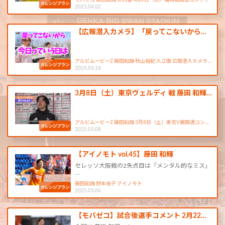
モバゼコ 藤田和輝 矢村健 4月2日（水）福岡戦関連コンテ…
2025.04.02
【広報潜入カメラ】「戻ってこないから…
アルビムービーZ 藤田和輝 秋山裕紀 入江徹 広報潜入カメラ…
2025.03.18
3月8日（土）東京ヴェルディ 戦 藤田 和輝…
アルビムービーZ 藤田和輝 3月8日（土）東京V戦関連コン…
2025.03.08
【アイノモト vol.45】藤田 和輝
セレッソ大阪戦の2失点目は「メンタル的なミス」
…
藤田和輝 野本桂子 アイノモト
2025.03.06
【モバゼコ】試合後選手コメント 2月22…