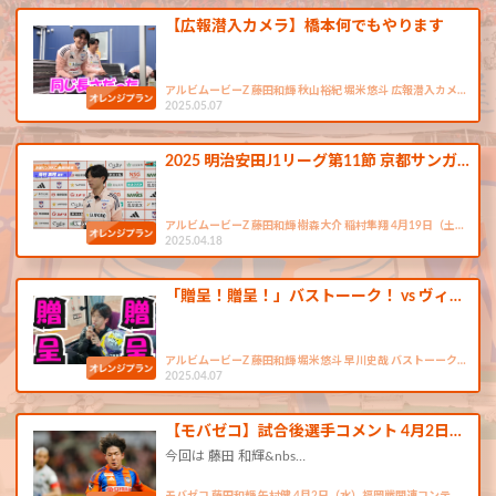
【広報潜入カメラ】橋本何でもやります
アルビムービーZ 藤田和輝 秋山裕紀 堀米悠斗 広報潜入カメ…
2025.05.07
2025 明治安田J1リーグ第11節 京都サンガ…
アルビムービーZ 藤田和輝 樹森大介 稲村隼翔 4月19日（土…
2025.04.18
「贈呈！贈呈！」バストーーク！ vs ヴィ…
アルビムービーZ 藤田和輝 堀米悠斗 早川史哉 バストーーク…
2025.04.07
【モバゼコ】試合後選手コメント 4月2日…
今回は 藤田 和輝&nbs…