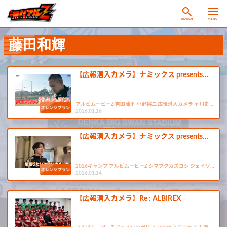
SEARCH
MENU
藤田和輝
【広報潜入カメラ】ナミックス presents…
アルビムービーZ 吉田陣平 小野裕二 広報潜入カメラ 早川史…
2026.01.16
【広報潜入カメラ】ナミックス presents…
2026キャンプ アルビムービーZ シマブクカズヨシ ジェイソ…
2026.01.14
【広報潜入カメラ】Re : ALBIREX