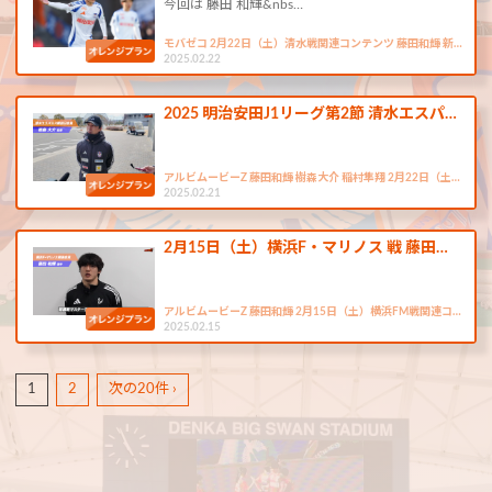
今回は 藤田 和輝&nbs…
モバゼコ 2月22日（土）清水戦関連コンテンツ 藤田和輝 新…
2025.02.22
2025 明治安田J1リーグ第2節 清水エスパ…
アルビムービーZ 藤田和輝 樹森大介 稲村隼翔 2月22日（土…
2025.02.21
2月15日（土）横浜F・マリノス 戦 藤田…
アルビムービーZ 藤田和輝 2月15日（土）横浜FM戦関連コ…
2025.02.15
1
2
次の20件 ›