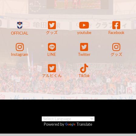
グッズ
youtube
Facebook
OFFICIAL
Instagram
LINE
Twitter
グッズ
アルビくん
TikTok
Powered by
Translate