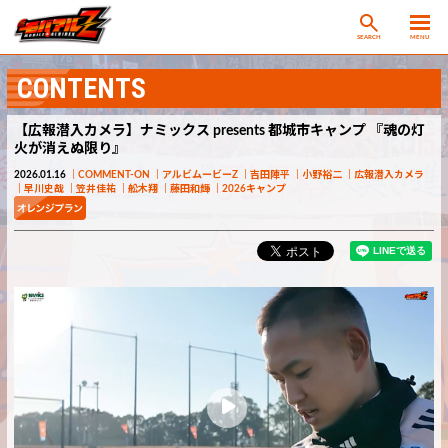
SEARCH
MENU
CONTENTS
【広報潜入カメラ】ナミックス presents 都城市キャンプ 『魂の灯
火が消えぬ限り』
2026.01.16
COMMENT-ON
アルビムービーZ
吉田陣平
小野裕二
広報潜入カメラ
早川史哉
笠井佳祐
舩木翔
藤田和輝
2026キャンプ