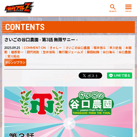
SEARCH
MENU
CONTENTS
さいごの谷口農園 - 第3話 無限サニー -
2025.09.25
COMMENT-ON
きゃしー
さいごの谷口農園
堀米悠斗
早川史哉
本間
勲
楢原星一
田代琉我
笠井佳祐
舞行龍ジェームズ
藤田和輝
谷口海斗
谷口農園
宮川拓也