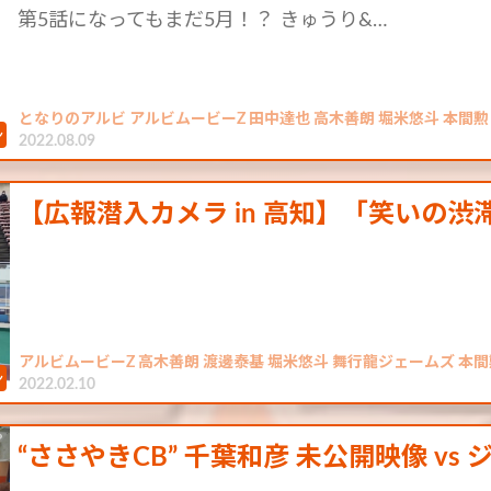
第5話になってもまだ5月！？ きゅうり&…
となりのアルビ アルビムービーZ 田中達也 高木善朗 堀米悠斗 本間勲 
2022.08.09
【広報潜入カメラ in 高知】「笑いの渋
アルビムービーZ 高木善朗 渡邊泰基 堀米悠斗 舞行龍ジェームズ 本間
2022.02.10
“ささやきCB” 千葉和彦 未公開映像 v