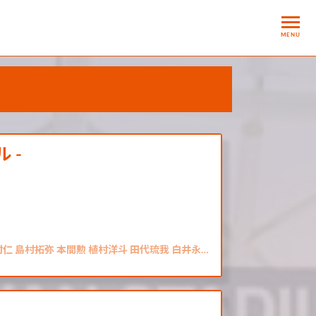
MENU
 -
仁 島村拓弥 本間勲 植村洋斗 田代琉我 白井永…