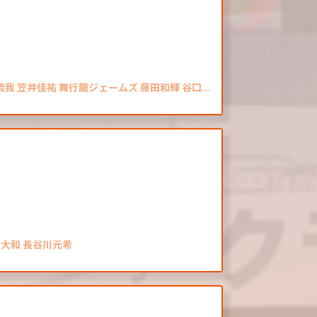
琉我 笠井佳祐 舞行龍ジェームズ 藤田和輝 谷口…
月大和 長谷川元希