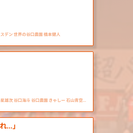
マスデン 世界の谷口農園 橋本健人
 星雄次 谷口海斗 谷口農園 きゃしー 石山青空…
れ…」