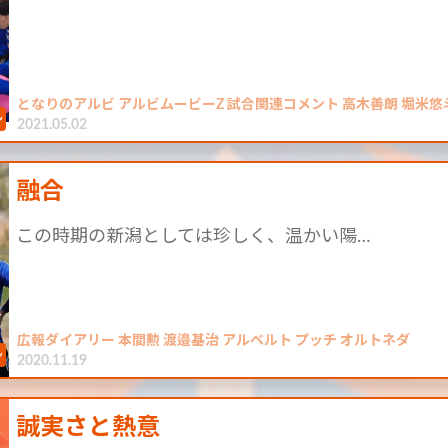
となりのアルビ アルビムービーZ 試合関連コメント 高木善朗 堀米悠
2021.05.02
融合
この時期の新潟としては珍しく、温かい陽…
広報ダイアリー 本間勲 渡邉基治 アルベルト プッチ オルトネダ
2020.11.19
誠実さと熱意