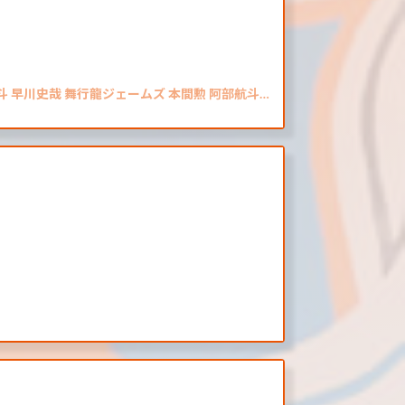
斗 早川史哉 舞行龍ジェームズ 本間勲 阿部航斗…