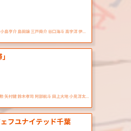
小島亨介 島田譲 三戸舜介 谷口海斗 高宇洋 伊…
滞」
勲 矢村健 鈴木孝司 阿部航斗 田上大地 小見洋太…
s ジェフユナイテッド千葉