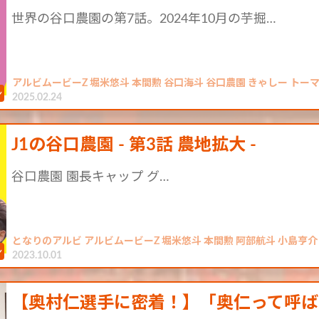
世界の谷口農園の第7話。2024年10月の芋掘…
アルビムービーZ 堀米悠斗 本間勲 谷口海斗 谷口農園 きゃしー トー
2025.02.24
J1の谷口農園 - 第3話 農地拡大 -
谷口農園 園長キャップ グ…
となりのアルビ アルビムービーZ 堀米悠斗 本間勲 阿部航斗 小島亨介
2023.10.01
【奥村仁選手に密着！】「奥仁って呼ば