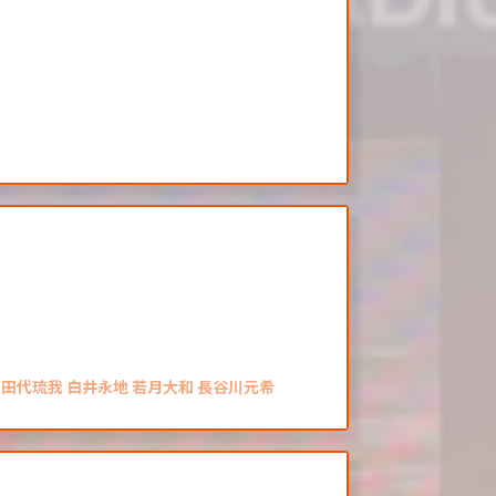
！
 田代琉我 白井永地 若月大和 長谷川元希