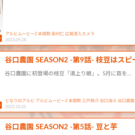
アルビムービーZ 本間勲 奥村仁 広報潜入カメラ
2023.09.28
谷口農園 SEASON2 -第9話- 枝豆はス
谷口農園に初登場の枝豆「湯上り娘」。5月に苗を…
となりのアルビ アルビムービーZ 本間勲 三戸舜介 谷口海斗 谷口農園 き
2022.10.25
谷口農園 SEASON2 -第5話- 豆と芋