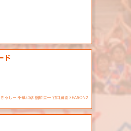
ピード
ゃしー 千葉和彦 楢原星一 谷口農園 SEASON2