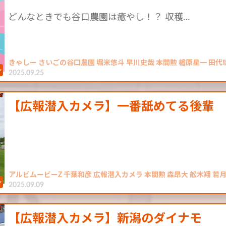
どんなときでも谷口農園は癒やし！？ 収穫…
きゃしー さいごの谷口農園 堀米悠斗 早川史哉 本間勲 楢原星一 田代
2025.09.25
【広報潜入カメラ】一番舐めてる後輩
アルビムービーZ 千葉和彦 広報潜入カメラ 本間勲 森昂大 舩木翔 若
2025.09.09
【広報潜入カメラ】新潟のダイナモ