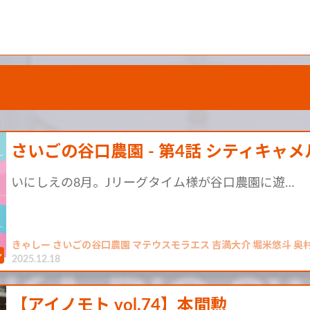
さいごの谷口農園 - 第4話 シティキャメル
いにしえの8月。Jリーグタイム様が谷口農園に遊…
きゃしー さいごの谷口農園 マテウスモラエス 吉満大介 堀米悠斗 奥村
2025.12.18
【アイノモト vol.74】本間勲