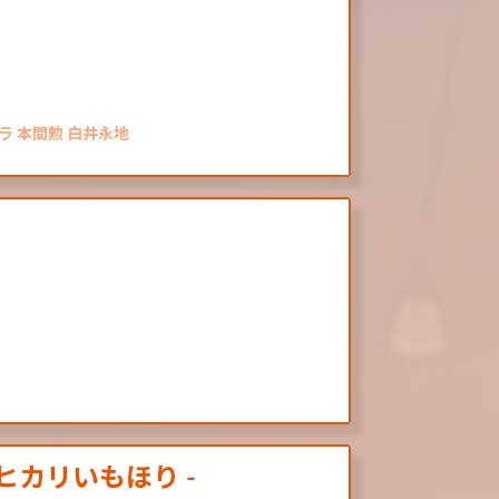
ラ 本間勲 白井永地
ヒカリいもほり -