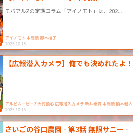
モバアルZの定期コラム「アイノモト」は、202…
アイノモト 本間勲 野本桂子
2025.10.15
【広報潜入カメラ】俺でも決めれたよ
アルビムービーZ 大竹優心 広報潜入カメラ 新井泰貴 本間勲 橋本健人
2025.10.15
さいごの谷口農園 - 第3話 無限サニー -