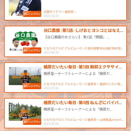
広報ダイアリー 楢原星一
2021.10.14
谷口農園 -第5話- しげおとヨシコとはなえ…
【谷口農園のおさらい】 第1話「開園」 …
となりのアルビ アルビムービーZ 高木善朗 秋山裕紀 堀米悠…
2021.08.30
楢原だいたい毎日 -第5回 胸郭エクササイ…
楢原星一チーフトレーナーによる「楢原だ…
となりのアルビ アルビムービーZ 楢原星一 楢原だいたい毎…
2021.07.26
楢原だいたい毎日 -第4回 ねんざにバイバ…
楢原星一チーフトレーナーによる「楢原だ…
となりのアルビ アルビムービーZ 楢原星一 山崎食品present…
2021.07.24