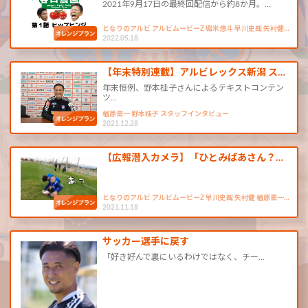
2021年9月17日の最終回配信から約8か月。…
となりのアルビ アルビムービーZ 堀米悠斗 早川史哉 矢村健…
2022.05.18
【年末特別連載】アルビレックス新潟 ス…
年末恒例、野本桂子さんによるテキストコンテン
ツ…
楢原星一 野本桂子 スタッフインタビュー
2021.12.28
【広報潜入カメラ】「ひとみばあさん？…
となりのアルビ アルビムービーZ 早川史哉 矢村健 楢原星一…
2021.11.18
サッカー選手に戻す
「好き好んで裏にいるわけではなく、チー…