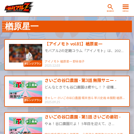
SEARCH
MENU
楢原星一
【アイノモト vol.81】楢原星一
モバアルZの定期コラム「アイノモト」は、202…
アイノモト 楢原星一 野本桂子
2025.12.03
さいごの谷口農園 - 第3話 無限サニー -
どんなときでも谷口農園は癒やし！？ 収穫…
きゃしー さいごの谷口農園 堀米悠斗 早川史哉 本間勲 楢原…
2025.09.25
さいごの谷口農園 - 第1話 さいごの最初 -
やぁ！谷口農園だよ！ 5年目を迎えて、さ…