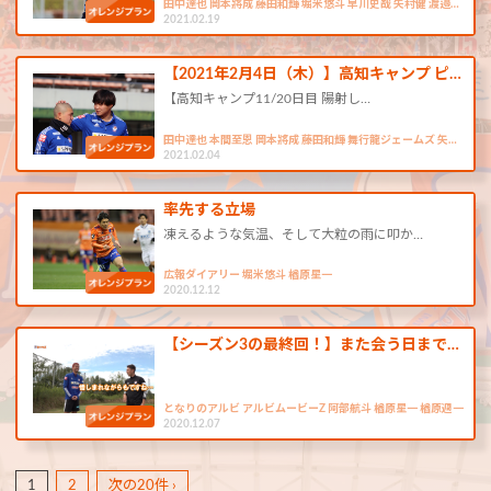
田中達也 岡本將成 藤田和輝 堀米悠斗 早川史哉 矢村健 渡邉…
2021.02.19
【2021年2月4日（木）】高知キャンプ ピ…
【高知キャンプ11/20日目 陽射し…
田中達也 本間至恩 岡本將成 藤田和輝 舞行龍ジェームズ 矢…
2021.02.04
率先する立場
凍えるような気温、そして大粒の雨に叩か…
広報ダイアリー 堀米悠斗 楢原星一
2020.12.12
【シーズン3の最終回！】また会う日まで…
となりのアルビ アルビムービーZ 阿部航斗 楢原星一 楢原週一
2020.12.07
1
2
次の20件 ›