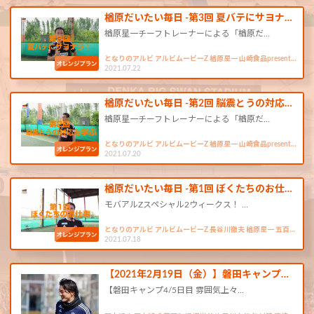
楢原だいたい毎日 -第3回 夏バテにサヨナ…
楢原星一チーフトレーナーによる「楢原だ…
となりのアルビ アルビムービーZ 楢原星一 山崎食品present…
2021.07.22
楢原だいたい毎日 -第2回 脳震とうの対応…
楢原星一チーフトレーナーによる「楢原だ…
となりのアルビ アルビムービーZ 楢原星一 山崎食品present…
2021.07.20
楢原だいたい毎日 -第1回 ぼくたちのお仕…
モバアルZスペシャル2ウィークス！ …
となりのアルビ アルビムービーZ 長谷川徹夫 楢原星一 五百…
2021.07.18
【2021年2月19日（金）】磐田キャンプ…
【磐田キャンプ4/5日目 雰囲気上々…