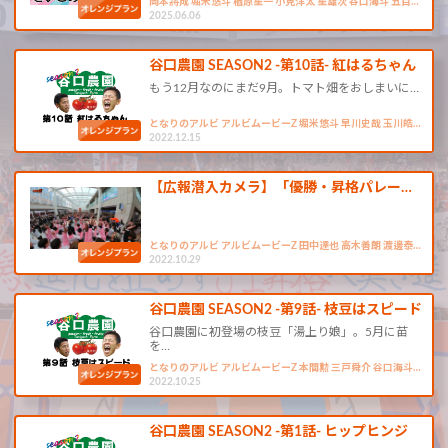
岡本將成 堀米悠斗 楢原星一 小見洋太 星雄次 谷口海斗 五百…
2025.06.06
谷口農園 SEASON2 -第10話- 紅はるちゃん
もう12月なのにまだ9月。トマト畑をおしまいに…
となりのアルビ アルビムービーZ 堀米悠斗 早川史哉 玉川皓…
2022.12.15
【広報潜入カメラ】「優勝・昇格パレー…
となりのアルビ アルビムービーZ 田中達也 高木善朗 渡邊泰…
2022.10.29
谷口農園 SEASON2 -第9話- 枝豆はスピード
谷口農園に初登場の枝豆「湯上り娘」。5月に苗
を…
となりのアルビ アルビムービーZ 本間勲 三戸舜介 谷口海斗…
2022.10.25
谷口農園 SEASON2 -第1話- ヒップヒンジ