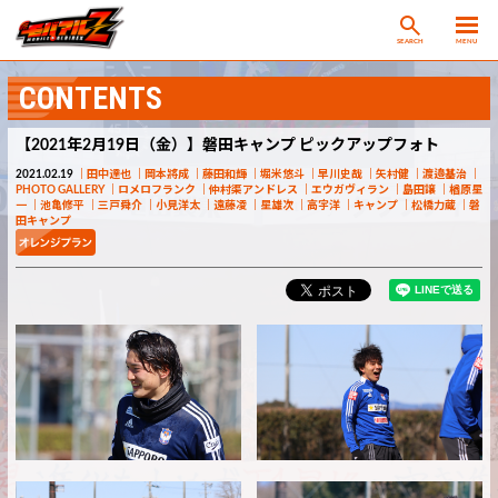
SEARCH
MENU
CONTENTS
【2021年2月19日（金）】磐田キャンプ ピックアップフォト
2021.02.19
田中達也
岡本將成
藤田和輝
堀米悠斗
早川史哉
矢村健
渡邉基治
PHOTO GALLERY
ロメロフランク
仲村渠アンドレス
エウガヴィラン
島田譲
楢原星
一
池亀修平
三戸舜介
小見洋太
遠藤凌
星雄次
高宇洋
キャンプ
松橋力蔵
磐
田キャンプ