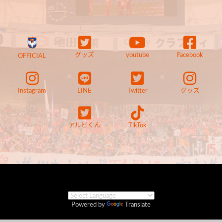
グッズ
youtube
Facebook
OFFICIAL
Instagram
LINE
Twitter
グッズ
アルビくん
TikTok
Powered by
Translate