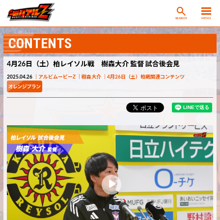
SEARCH
MENU
CONTENTS
4月26日（土）柏レイソル戦 樹森大介 監督 試合後会見
2025.04.26
アルビムービーZ
樹森大介
4月26日（土）柏戦関連コンテンツ