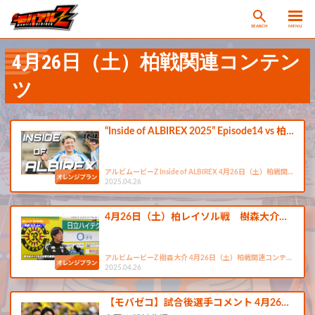
SEARCH
MENU
4月26日（土）柏戦関連コンテン
ツ
“Inside of ALBIREX 2025” Episode14 vs 柏…
アルビムービーZ Inside of ALBIREX 4月26日（土）柏戦関…
2025.04.26
4月26日（土）柏レイソル戦 樹森大介…
アルビムービーZ 樹森大介 4月26日（土）柏戦関連コンテ…
2025.04.26
【モバゼコ】試合後選手コメント 4月26…