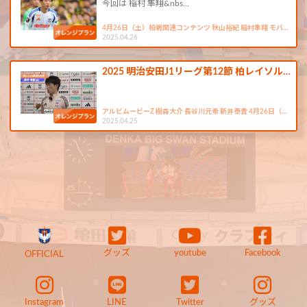
今回は 稲村 隼翔&nbs…
4月26日（土）柏戦関連コンテンツ 秋山裕紀 稲村隼翔 モバ…
2025.04.26
2025 明治安田J1リーグ第12節 柏レイソル…
アルビムービーZ 樹森大介 長谷川元希 新井泰貴 4月26日（…
2025.04.25
グッズ
youtube
Facebook
OFFICIAL
Instagram
LINE
Twitter
グッズ