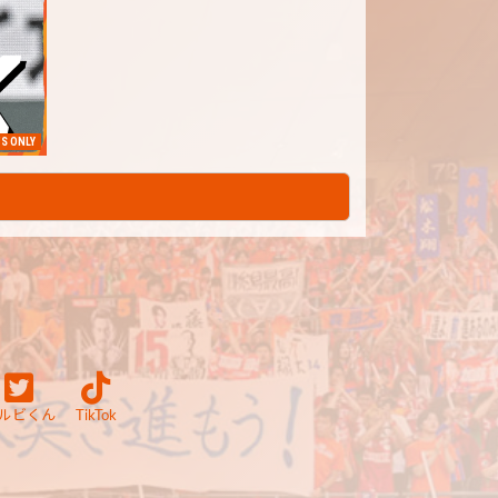
S ONLY
ルビくん
TikTok