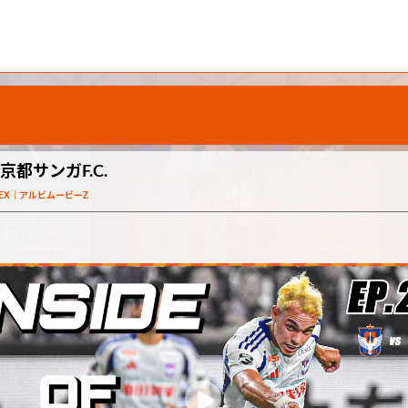
 vs 京都サンガF.C.
REX
アルビムービーZ