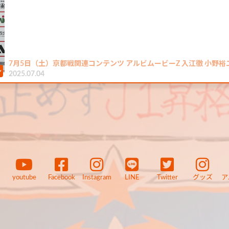
7月5日（土）京都戦関連コンテンツ アルビムービーZ 入江徹 小野裕
2025.07.04
youtube
Facebook
Instagram
LINE
Twitter
グッズ
ア