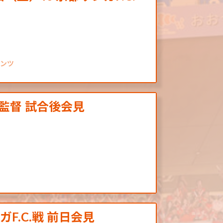
テンツ
徹 監督 試合後会見
ガF.C.戦 前日会見