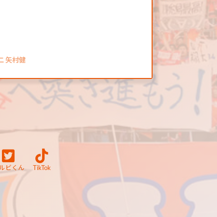
二 矢村健
ルビくん
TikTok