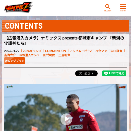
SEARCH
MENU
CONTENTS
【広報潜入カメラ】ナミックス presents 都城市キャンプ 『新潟の
守護神たち』
2026.01.29
2026キャンプ
COMMENT-ON
アルビムービーZ
バウマン
内山翔太
吉満大介
広報潜入カメラ
田代琉我
土屋明大