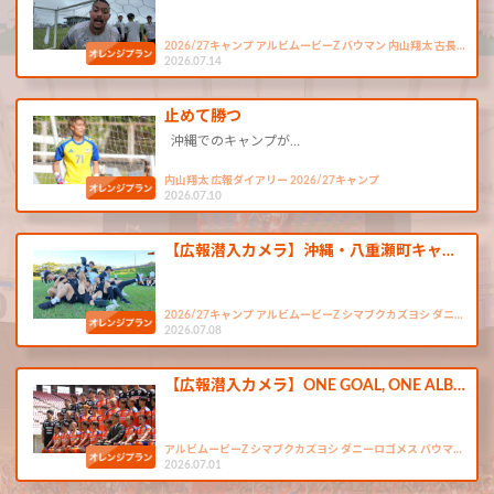
2026/27キャンプ アルビムービーZ バウマン 内山翔太 古長…
2026.07.14
止めて勝つ
沖縄でのキャンプが…
内山翔太 広報ダイアリー 2026/27キャンプ
2026.07.10
【広報潜入カメラ】沖縄・八重瀬町キャ…
2026/27キャンプ アルビムービーZ シマブクカズヨシ ダニ…
2026.07.08
【広報潜入カメラ】ONE GOAL, ONE ALB…
アルビムービーZ シマブクカズヨシ ダニーロゴメス バウマ…
2026.07.01