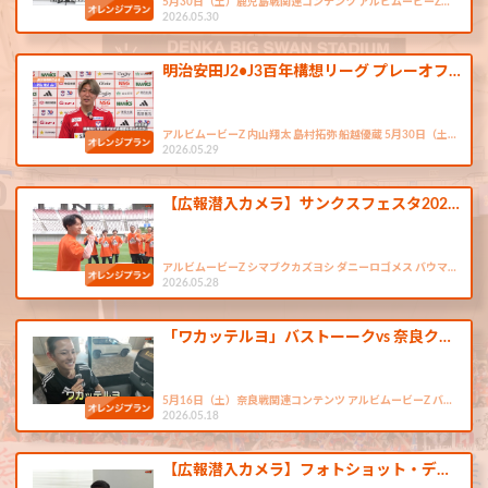
5月30日（土）鹿児島戦関連コンテンツ アルビムービーZ…
2026.05.30
明治安田J2•J3百年構想リーグ プレーオフ…
アルビムービーZ 内山翔太 島村拓弥 船越優蔵 5月30日（土…
2026.05.29
【広報潜入カメラ】サンクスフェスタ202…
アルビムービーZ シマブクカズヨシ ダニーロゴメス バウマ…
2026.05.28
「ワカッテルヨ」バストーークvs 奈良ク…
5月16日（土）奈良戦関連コンテンツ アルビムービーZ バ…
2026.05.18
【広報潜入カメラ】フォトショット・デ…