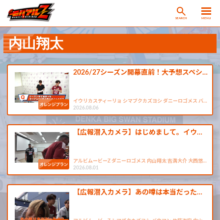
SEARCH
MENU
内山翔太
2026/27シーズン開幕直前！大予想スペシ…
イウリカスティーリョ シマブクカズヨシ ダニーロゴメス バ…
2026.08.06
【広報潜入カメラ】はじめまして。イウ…
アルビムービーZ ダニーロゴメス 内山翔太 吉満大介 大西悠…
2026.08.01
【広報潜入カメラ】あの噂は本当だった…