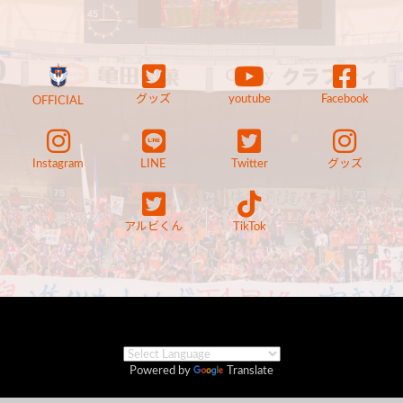
グッズ
youtube
Facebook
OFFICIAL
Instagram
LINE
Twitter
グッズ
アルビくん
TikTok
Powered by
Translate