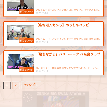
アルビムービーZ シマブクカズヨシ バウマン マテウスモラ…
2026.05.01
【広報潜入カメラ】めっちゃハッピー！…
アルビムービーZ ジェイソンゲリア バウマン 内山翔太 吉満…
2026.03.19
「勝ちながら」バストーーク vs 奈良クラブ
3月14日（土）奈良戦関連コンテンツ アルビムービーZ シ…
2026.03.15
1
2
次の20件 ›