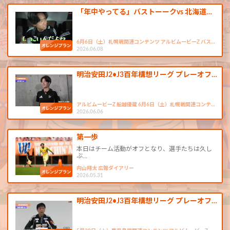
「年中やってる」バストーークvs 北海道…
6月6日（土）札幌戦関連コンテンツ アルビムービーZ バス…
2026.06.08
明治安田J2•J3百年構想リーグ プレーオフ…
アルビムービーZ 船越優蔵 6月6日（土）札幌戦関連コンテ…
2026.06.06
第一歩
本日はチーム活動がオフとなり、選手たちは久し
ぶ…
内山翔太 広報ダイアリー
2026.05.31
明治安田J2•J3百年構想リーグ プレーオフ…