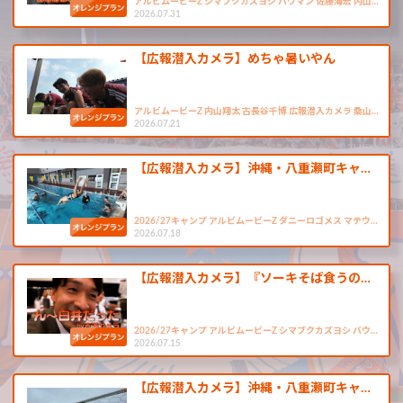
アルビムービーZ シマブクカズヨシ バウマン 佐藤海宏 内山…
2026.07.31
【広報潜入カメラ】めちゃ暑いやん
アルビムービーZ 内山翔太 古長谷千博 広報潜入カメラ 桑山…
2026.07.21
【広報潜入カメラ】沖縄・八重瀬町キャ…
2026/27キャンプ アルビムービーZ ダニーロゴメス マテウ…
2026.07.18
【広報潜入カメラ】『ソーキそば食うの…
2026/27キャンプ アルビムービーZ シマブクカズヨシ バウ…
2026.07.15
【広報潜入カメラ】沖縄・八重瀬町キャ…