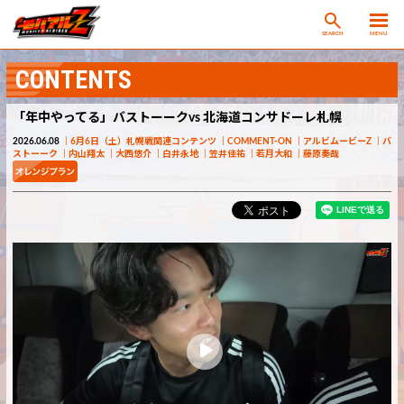
SEARCH
MENU
CONTENTS
「年中やってる」バストーークvs 北海道コンサドーレ札幌
2026.06.08
6月6日（土）札幌戦関連コンテンツ
COMMENT-ON
アルビムービーZ
バ
ストーーク
内山翔太
大西悠介
白井永地
笠井佳祐
若月大和
藤原奏哉