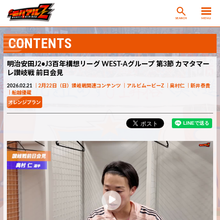
SEARCH
MENU
CONTENTS
明治安田J2•J3百年構想リーグ WEST-Aグループ 第3節 カマタマー
レ讃岐戦 前日会見
2026.02.21
2月22日（日）讃岐戦関連コンテンツ
アルビムービーZ
奥村仁
新井泰貴
船越優蔵