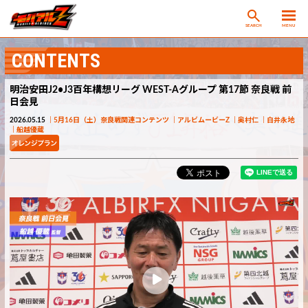
SEARCH
MENU
CONTENTS
明治安田J2•J3百年構想リーグ WEST-Aグループ 第17節 奈良戦 前
日会見
2026.05.15
5月16日（土）奈良戦関連コンテンツ
アルビムービーZ
奥村仁
白井永地
船越優蔵