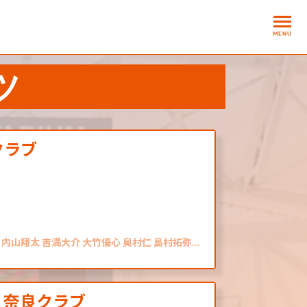
MENU
ツ
クラブ
内山翔太 吉満大介 大竹優心 奥村仁 島村拓弥…
7 vs 奈良クラブ