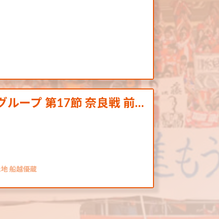
グループ 第17節 奈良戦 前…
永地 船越優蔵