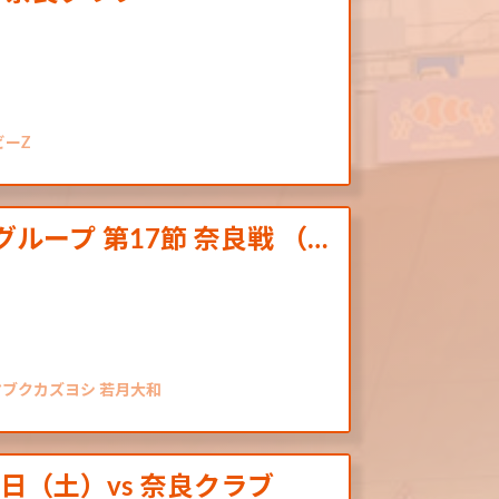
ビーZ
Aグループ 第17節 奈良戦 （…
マブクカズヨシ 若月大和
日（土）vs 奈良クラブ