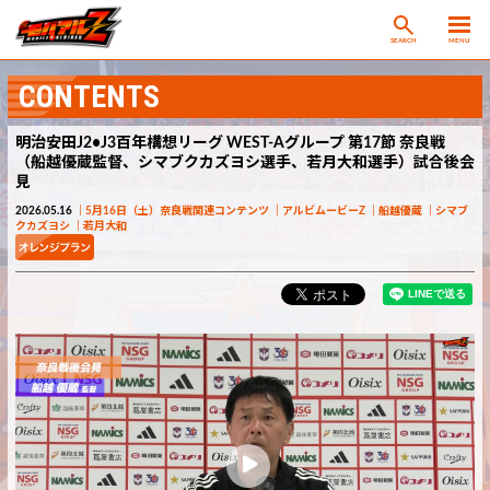
SEARCH
MENU
CONTENTS
明治安田J2•J3百年構想リーグ WEST-Aグループ 第17節 奈良戦
（船越優蔵監督、シマブクカズヨシ選手、若月大和選手）試合後会
見
2026.05.16
5月16日（土）奈良戦関連コンテンツ
アルビムービーZ
船越優蔵
シマブ
クカズヨシ
若月大和