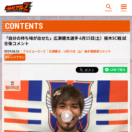
SEARCH
MENU
CONTENTS
「自分の持ち味が出せた」広瀬健太選手 6月15日(土）栃木SC戦 試
合後コメント
2019.06.16
アルビムービーZ
広瀬健太
6月15日（土）栃木戦関連コメント