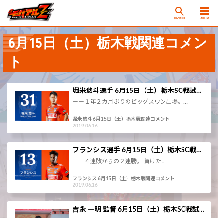
SEARCH
MENU
6月15日（土）栃木戦関連コメン
ト
堀米悠斗選手 6月15日（土）栃木SC戦試…
－－１年２カ月ぶりのビッグスワン出場。…
堀米悠斗 6月15日（土）栃木戦関連コメント
2019.06.16
フランシス選手 6月15日（土）栃木SC戦…
－－４連敗からの２連勝。 負けた…
フランシス 6月15日（土）栃木戦関連コメント
2019.06.16
吉永 一明 監督 6月15日（土）栃木SC戦試…