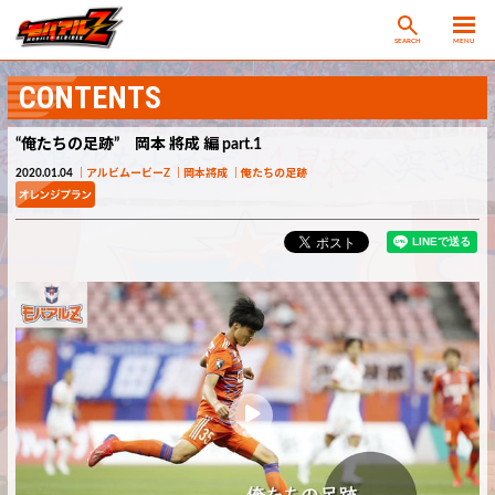
SEARCH
MENU
CONTENTS
“俺たちの足跡” 岡本 將成 編 part.1
2020.01.04
アルビムービーZ
岡本將成
俺たちの足跡