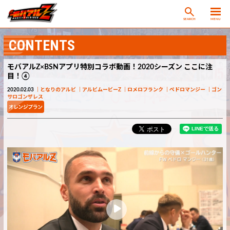
SEARCH
MENU
CONTENTS
モバアルZ×BSNアプリ特別コラボ動画！2020シーズン ここに注
目！④
2020.02.03
となりのアルビ
アルビムービーZ
ロメロフランク
ペドロマンジー
ゴン
サロゴンザレス