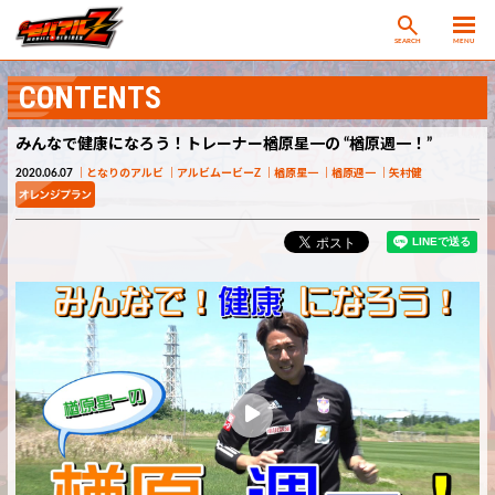
SEARCH
MENU
CONTENTS
みんなで健康になろう！トレーナー楢原星一の “楢原週一！”
2020.06.07
となりのアルビ
アルビムービーZ
楢原星一
楢原週一
矢村健