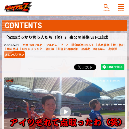
SEARCH
MENU
CONTENTS
「冗談ばっかり言う人たち（笑）」 未公開映像 vs FC琉球
2021.05.31
となりのアルビ
アルビムービーZ
試合関連コメント
高木善朗
秋山裕紀
堀米悠斗
ロメロフランク
島田譲
試合未公開映像
星雄次
谷口海斗
高宇洋