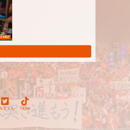
S ONLY
ルビくん
TikTok