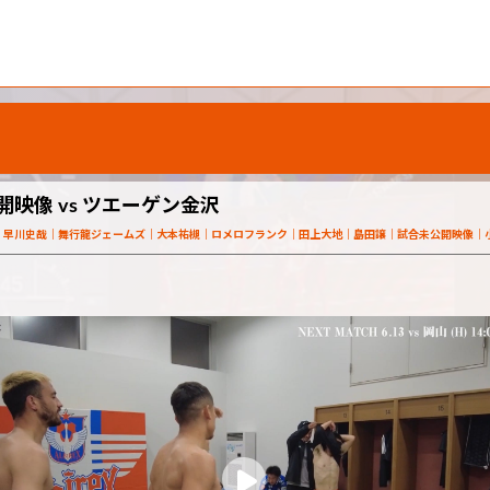
映像 vs ツエーゲン金沢
早川史哉
舞行龍ジェームズ
大本祐槻
ロメロフランク
田上大地
島田譲
試合未公開映像