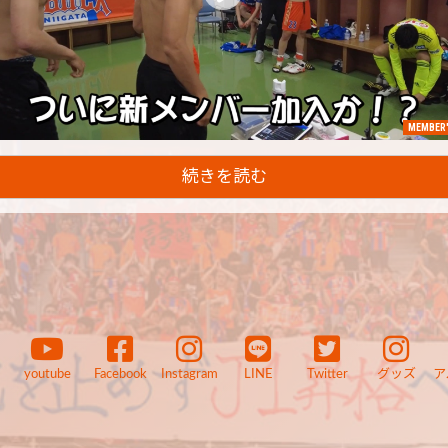
MEMBER'
続きを読む
youtube
Facebook
Instagram
LINE
Twitter
グッズ
ア