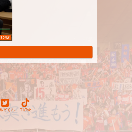
S ONLY
ルビくん
TikTok