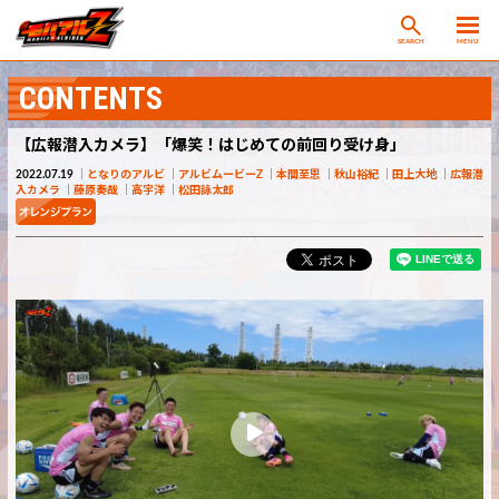
SEARCH
MENU
CONTENTS
【広報潜入カメラ】「爆笑！はじめての前回り受け身」
2022.07.19
となりのアルビ
アルビムービーZ
本間至恩
秋山裕紀
田上大地
広報潜
入カメラ
藤原奏哉
高宇洋
松田詠太郎