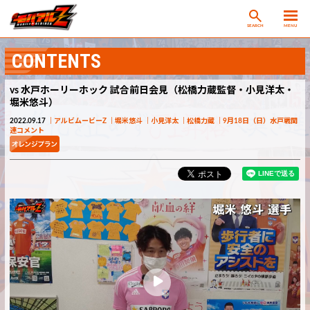
SEARCH
MENU
CONTENTS
vs 水戸ホーリーホック 試合前日会見（松橋力蔵監督・小見洋太・
堀米悠斗）
2022.09.17
アルビムービーZ
堀米悠斗
小見洋太
松橋力蔵
9月18日（日）水戸戦関
連コメント