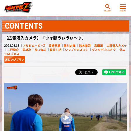
SEARCH
MENU
CONTENTS
【広報潜入カメラ】「ウォ願うぃうぃ～♪」
2023.03.15
アルビムービーZ
渡邊泰基
早川史哉
鈴木孝司
島田譲
広報潜入カメラ
三戸舜介
星雄次
谷口海斗
長谷川巧
シマブクカズヨシ
グスタボ ネスカウ
ダニ
ーロ ゴメス