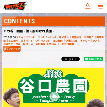
SEARCH
MENU
CONTENTS
J1の谷口農園 - 第2話 叩かれ農園 -
2023.09.08
となりのアルビ
アルビムービーZ
堀米悠斗
阿部航斗
三戸舜介
藤原奏
哉
谷口海斗
高宇洋
シマブクカズヨシ
谷口農園
伊藤涼太郎
きゃしー
グスタボ
ネスカウ
ダニーロ ゴメス
谷口農園 SEASON3
J1の谷口農園