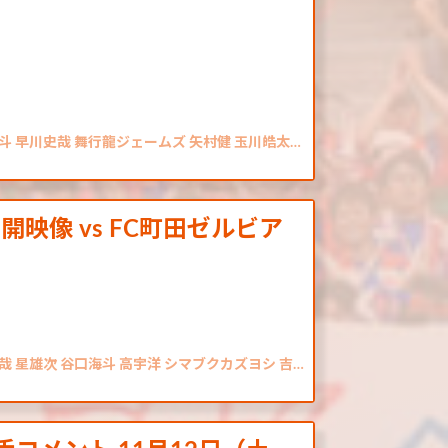
斗 早川史哉 舞行龍ジェームズ 矢村健 玉川皓太…
映像 vs FC町田ゼルビア
哉 星雄次 谷口海斗 高宇洋 シマブクカズヨシ 吉…