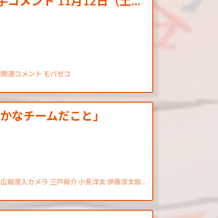
コメント 11月12日（土…
戦関連コメント モバゼコ
かなチームだこと」
 広報潜入カメラ 三戸舜介 小見洋太 伊藤涼太郎…