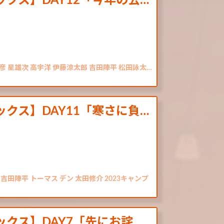
ナミックス】DAY12「今年の公…
彦 星雄次 高宇洋 伊藤涼太郎 吉田陣平 松田詠太…
ナミックス】DAY11「寒さに負…
吉田陣平 トーマス デン 太田修介 2023キャンプ
ナミックス】DAY7「先にお詫…