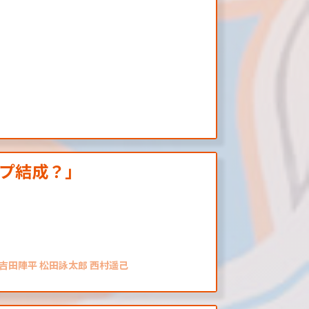
プ結成？」
 吉田陣平 松田詠太郎 西村遥己