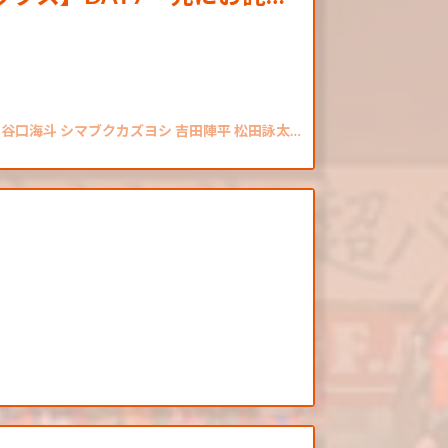
 谷口海斗 シマブクカズヨシ 吉田陣平 松田詠太…