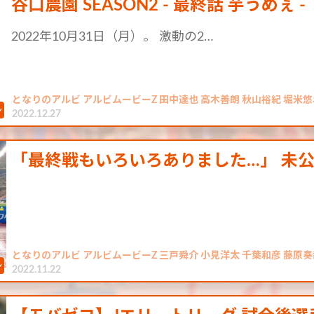
谷口農園 SEASON2 - 最終話 芋うめぇ -
2022年10月31日（月）。 激動の2…
となりのアルビ アルビムービーZ 田中達也 高木善朗 秋山裕紀 堀米悠
2022.12.27
「最終戦もいろいろありました…」 未公開
となりのアルビ アルビムービーZ 三戸舜介 小見洋太 千葉和彦 藤原奏
2022.11.22