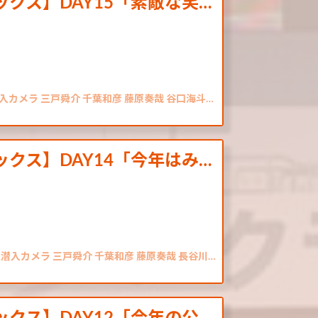
ナミックス】DAY15「素敵な笑…
入カメラ 三戸舜介 千葉和彦 藤原奏哉 谷口海斗…
ナミックス】DAY14「今年はみ…
報潜入カメラ 三戸舜介 千葉和彦 藤原奏哉 長谷川…