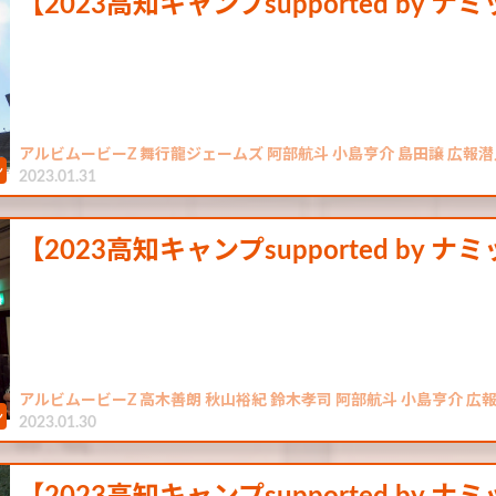
【2023高知キャンプsupported by 
アルビムービーZ 舞行龍ジェームズ 阿部航斗 小島亨介 島田譲 広報潜
2023.01.31
【2023高知キャンプsupported by 
アルビムービーZ 高木善朗 秋山裕紀 鈴木孝司 阿部航斗 小島亨介 広
2023.01.30