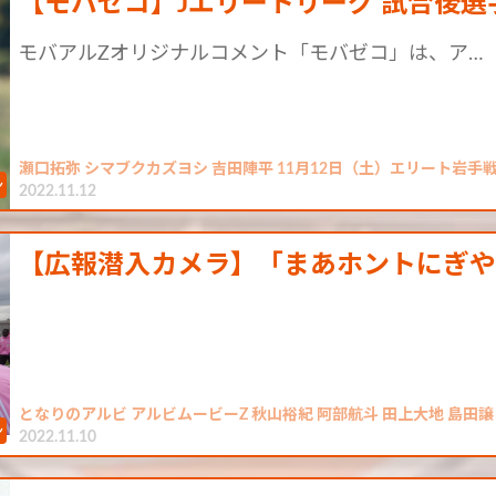
【モバゼコ】Jエリートリーグ 試合後選手
モバアルZオリジナルコメント「モバゼコ」は、ア…
瀬口拓弥 シマブクカズヨシ 吉田陣平 11月12日（土）エリート岩手
2022.11.12
【広報潜入カメラ】「まあホントにぎや
となりのアルビ アルビムービーZ 秋山裕紀 阿部航斗 田上大地 島田譲
2022.11.10