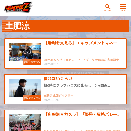
SEARCH
MENU
土肥涼
【勝利を支える】エキップメントマネー…
2026キャンプ アルビムービーZ ブーダ 佐藤海宏 内山翔太…
2026.02.11
寝れないくらい
朝6時にクラブハウスに出勤し、3時間後…
土肥涼 広報ダイアリー
2025.11.26
【広報潜入カメラ】「優勝・昇格パレー…