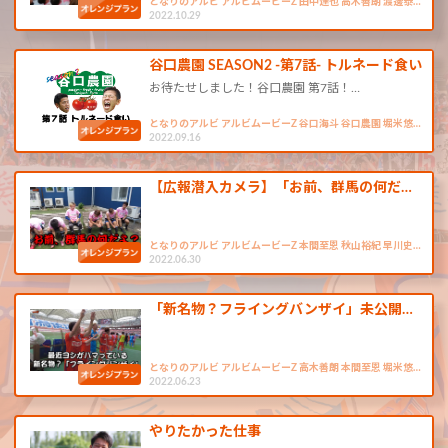
となりのアルビ アルビムービーZ 田中達也 高木善朗 渡邊泰…
2022.10.29
谷口農園 SEASON2 -第7話- トルネード食い
お待たせしました！谷口農園 第7話！…
となりのアルビ アルビムービーZ 谷口海斗 谷口農園 堀米悠…
2022.09.16
【広報潜入カメラ】「お前、群馬の何だ…
となりのアルビ アルビムービーZ 本間至恩 秋山裕紀 早川史…
2022.06.30
「新名物？フライングバンザイ」未公開…
となりのアルビ アルビムービーZ 高木善朗 本間至恩 堀米悠…
2022.06.23
やりたかった仕事