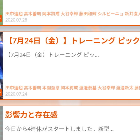
田中達也 高木善朗 岡本將成 大谷幸輝 藤田和輝 シルビーニョ 新井直
2020.07.28
【7月24日（金）】トレーニング ピッ
【7月24日（金）トレーニング ピッ…
田中達也 高木善朗 本間至恩 岡本將成 渡邊泰基 大谷幸輝 渡邉新太 
2020.07.24
影響力と存在感
今日から4連休がスタートしました。新型…