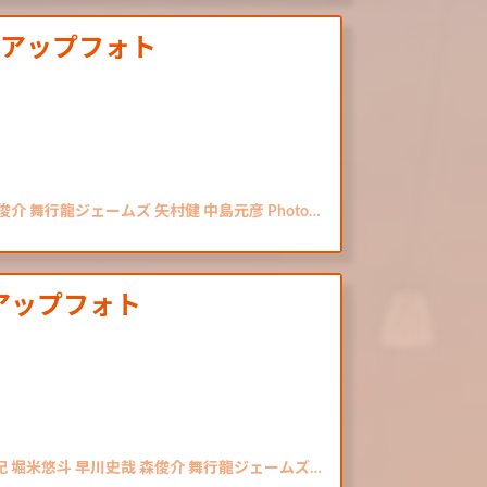
クアップフォト
介 舞行龍ジェームズ 矢村健 中島元彦 Photo…
アップフォト
紀 堀米悠斗 早川史哉 森俊介 舞行龍ジェームズ…