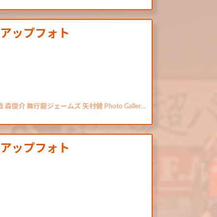
クアップフォト
介 舞行龍ジェームズ 矢村健 Photo Galler…
クアップフォト