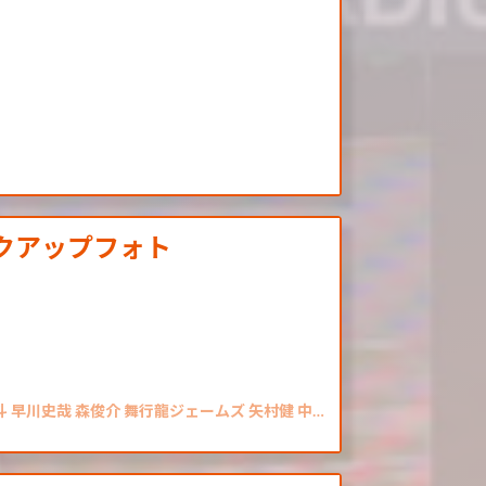
ックアップフォト
斗 早川史哉 森俊介 舞行龍ジェームズ 矢村健 中…