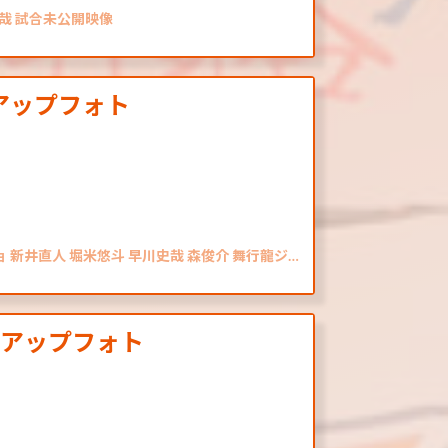
史哉 試合未公開映像
アップフォト
ョ 新井直人 堀米悠斗 早川史哉 森俊介 舞行龍ジ…
クアップフォト