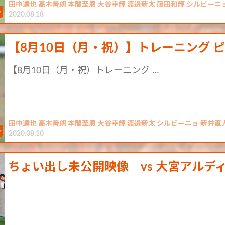
田中達也 高木善朗 本間至恩 大谷幸輝 渡邉新太 藤田和輝 シルビーニ
2020.08.18
【8月10日（月・祝）】トレーニング 
【8月10日（月・祝）トレーニング …
田中達也 高木善朗 本間至恩 大谷幸輝 渡邉新太 シルビーニョ 新井直人 舞行
2020.08.10
ちょい出し未公開映像 vs 大宮アルデ