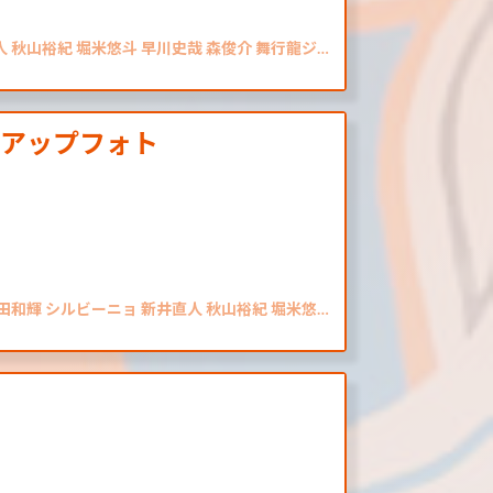
人 秋山裕紀 堀米悠斗 早川史哉 森俊介 舞行龍ジ…
クアップフォト
藤田和輝 シルビーニョ 新井直人 秋山裕紀 堀米悠…