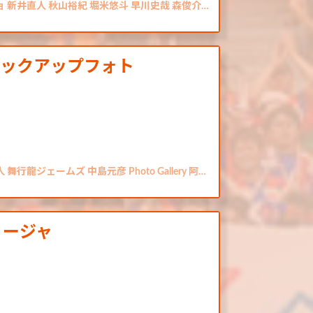
ョ 新井直人 秋山裕紀 堀米悠斗 早川史哉 森俊介…
ピックアップフォト
龍ジェームズ 中島元彦 Photo Gallery 阿…
ィージャ