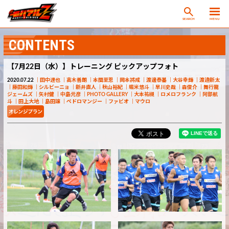
SEARCH
MENU
CONTENTS
【7月22日（水）】トレーニング ピックアップフォト
2020.07.22
田中達也
高木善朗
本間至恩
岡本將成
渡邊泰基
大谷幸輝
渡邉新太
藤田和輝
シルビーニョ
新井直人
秋山裕紀
堀米悠斗
早川史哉
森俊介
舞行龍
ジェームズ
矢村健
中島元彦
PHOTO GALLERY
大本祐槻
ロメロフランク
阿部航
斗
田上大地
島田譲
ペドロマンジー
ファビオ
マウロ