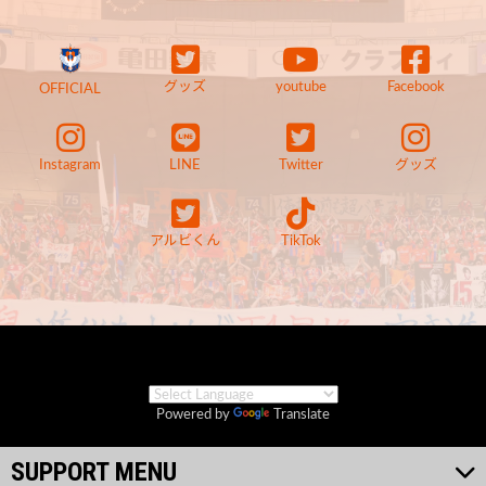
グッズ
youtube
Facebook
OFFICIAL
Instagram
LINE
Twitter
グッズ
アルビくん
TikTok
Powered by
Translate
SUPPORT MENU