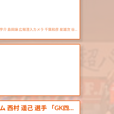
亨介 島田譲 広報潜入カメラ 千葉和彦 星雄次 谷…
西村 遥己 選手 「GK四…