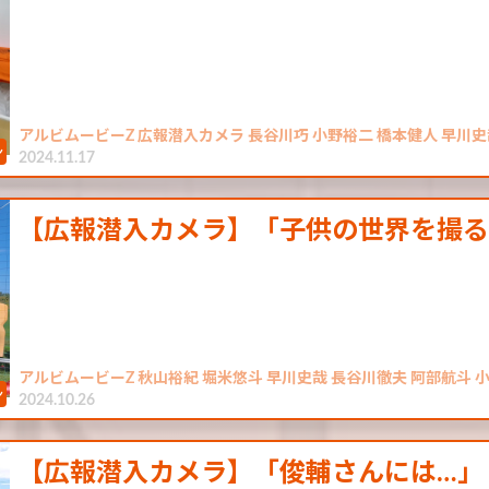
アルビムービーZ 広報潜入カメラ 長谷川巧 小野裕二 橋本健人 早川史
2024.11.17
【広報潜入カメラ】「子供の世界を撮
アルビムービーZ 秋山裕紀 堀米悠斗 早川史哉 長谷川徹夫 阿部航斗 
2024.10.26
【広報潜入カメラ】「俊輔さんには…」