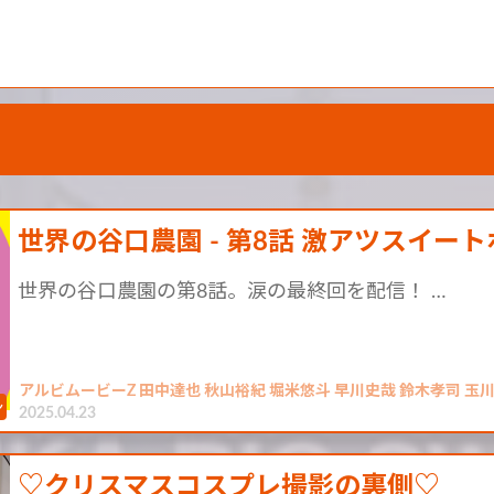
世界の谷口農園 - 第8話 激アツスイー
世界の谷口農園の第8話。涙の最終回を配信！ …
アルビムービーZ 田中達也 秋山裕紀 堀米悠斗 早川史哉 鈴木孝司 玉川
2025.04.23
♡クリスマスコスプレ撮影の裏側♡