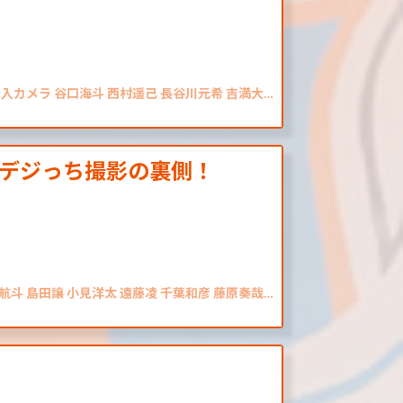
潜入カメラ 谷口海斗 西村遥己 長谷川元希 吉満大…
デジっち撮影の裏側！
航斗 島田譲 小見洋太 遠藤凌 千葉和彦 藤原奏哉…