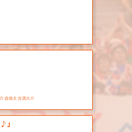
介 森璃太 吉満大介
す♪」