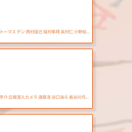
トーマス デン 西村遥己 稲村隼翔 奥村仁 小野裕…
亨介 広報潜入カメラ 遠藤凌 谷口海斗 長谷川巧…
」