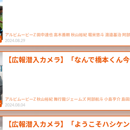
アルビムービーZ 田中達也 高木善朗 秋山裕紀 堀米悠斗 渡邉基治 阿
2024.08.29
【広報潜入カメラ】「なんで橋本くん今
アルビムービーZ 秋山裕紀 舞行龍ジェームズ 阿部航斗 小島亨介 島田
2024.08.04
【広報潜入カメラ】「ようこそハシケン