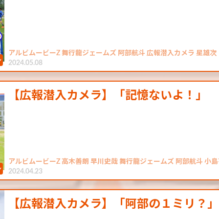
アルビムービーZ 舞行龍ジェームズ 阿部航斗 広報潜入カメラ 星雄次 
2024.05.08
【広報潜入カメラ】「記憶ないよ！」
アルビムービーZ 高木善朗 早川史哉 舞行龍ジェームズ 阿部航斗 小島
2024.04.23
【広報潜入カメラ】「阿部の１ミリ？