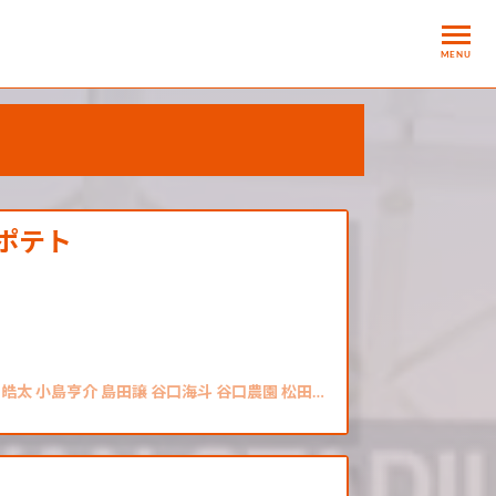
MENU
トポテト
皓太 小島亨介 島田譲 谷口海斗 谷口農園 松田…