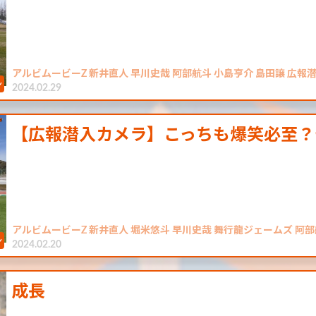
アルビムービーZ 新井直人 早川史哉 阿部航斗 小島亨介 島田譲 広報
2024.02.29
【広報潜入カメラ】こっちも爆笑必至？
アルビムービーZ 新井直人 堀米悠斗 早川史哉 舞行龍ジェームズ 阿部
2024.02.20
成長