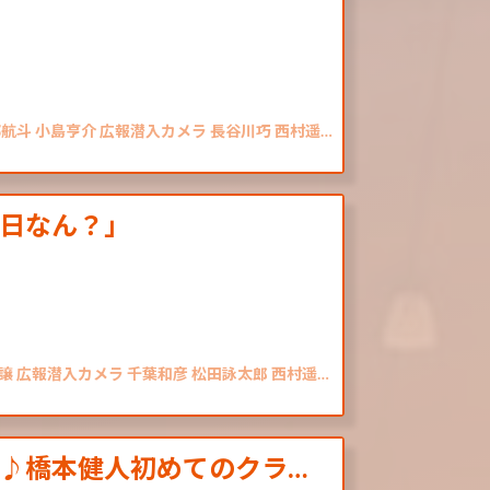
部航斗 小島亨介 広報潜入カメラ 長谷川巧 西村遥…
日なん？」
譲 広報潜入カメラ 千葉和彦 松田詠太郎 西村遥…
♪橋本健人初めてのクラ…