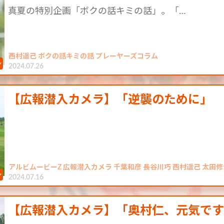
真夏の特別企画「ボクの話キミの話」。「…
西村遥己 ボクの話キミの話 プレーヤーズコラム
2024.07.26
【広報潜入カメラ】「逆襲のために」
アルビムービーZ 広報潜入カメラ 千葉和彦 長谷川巧 西村遥己 太田修
2024.07.16
【広報潜入カメラ】「奥村仁、元気で