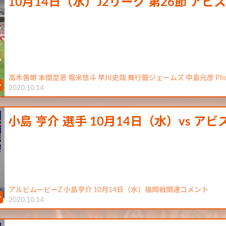
10月14日（水）J2リーグ 第26節 ア
高木善朗 本間至恩 堀米悠斗 早川史哉 舞行龍ジェームズ 中島元彦 Phot
2020.10.14
小島 亨介 選手 10月14日（水）vs ア
アルビムービーZ 小島亨介 10月14日（水）福岡戦関連コメント
2020.10.14