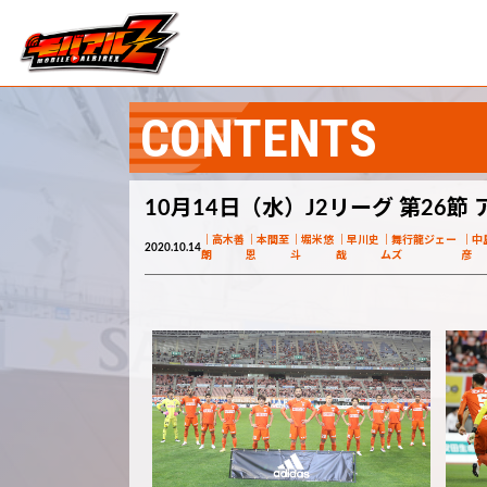
CONTENTS
10月14日（水）J2リーグ 第26
高木善
本間至
堀米悠
早川史
舞行龍ジェー
中
2020.10.14
朗
恩
斗
哉
ムズ
彦