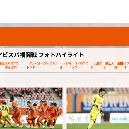
節 アビスパ福岡戦 フォトハイライト
島元
PHOTO
アルベルトプッチオル
大本祐
ロメロフラ
小島亨
田上大
島田
GALLERY
トネダ
槻
ンク
介
地
譲
オ