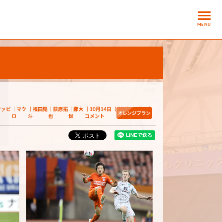
MENU
ファビ
マウ
福田晃
荻原拓
鄭大
10月14日（水）福岡戦関連
ロ
斗
也
世
コメント