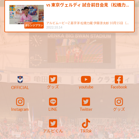
vs 東京ヴェルディ 試合前日会見（松橋力…
アルビムービーZ 高宇洋 松橋力蔵 伊藤涼太郎 10月15日（…
2022.10.14
グッズ
youtube
Facebook
OFFICIAL
Instagram
LINE
Twitter
グッズ
アルビくん
TikTok