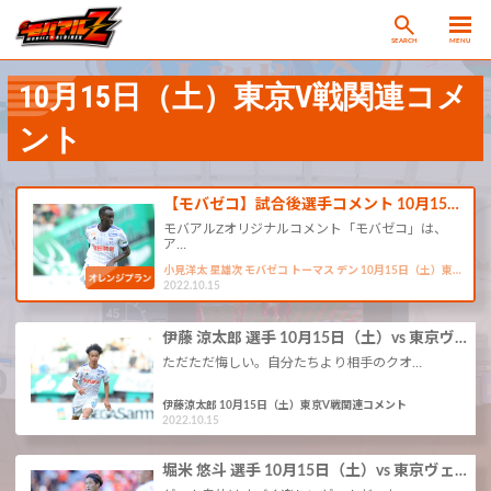
SEARCH
MENU
10月15日（土）東京V戦関連コメ
ント
【モバゼコ】試合後選手コメント 10月15…
モバアルZオリジナルコメント「モバゼコ」は、
ア…
小見洋太 星雄次 モバゼコ トーマス デン 10月15日（土）東…
2022.10.15
伊藤 涼太郎 選手 10月15日（土）vs 東京ヴ…
ただただ悔しい。自分たちより相手のクオ…
伊藤涼太郎 10月15日（土）東京V戦関連コメント
2022.10.15
堀米 悠斗 選手 10月15日（土）vs 東京ヴェ…