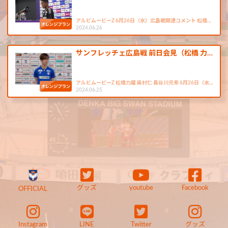
アルビムービーZ 6月26日（水）広島戦関連コメント 松橋…
2024.06.26
サンフレッチェ広島戦 前日会見（松橋 力…
アルビムービーZ 松橋力蔵 奥村仁 長谷川元希 6月26日（水…
2024.06.25
グッズ
youtube
Facebook
OFFICIAL
Instagram
LINE
Twitter
グッズ