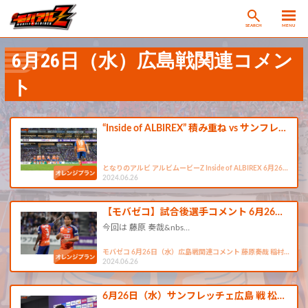
SEARCH
MENU
6月26日（水）広島戦関連コメン
ト
“Inside of ALBIREX” 積み重ね vs サンフレ…
となりのアルビ アルビムービーZ Inside of ALBIREX 6月26…
2024.06.26
【モバゼコ】試合後選手コメント 6月26…
今回は 藤原 奏哉&nbs…
モバゼコ 6月26日（水）広島戦関連コメント 藤原奏哉 稲村…
2024.06.26
6月26日（水）サンフレッチェ広島 戦 松…