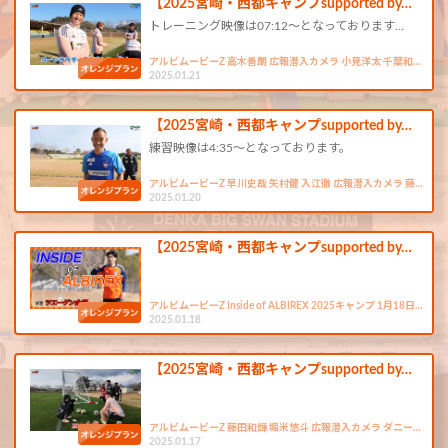
【2025宮崎・西都キャンプsupported by…
トレーニング映像は07:12〜となっております…
アルビムービーZ 高木善朗 広報潜入カメラ 小見洋太 千葉和…
2025.01.21
【2025宮崎・西都キャンプsupported by…
練習映像は4:35〜となっております。
アルビムービーZ 早川史哉 矢村健 入江徹 広報潜入カメラ 藤…
2025.01.20
【2025宮崎・西都キャンプsupported by…
アルビムービーZ Inside of ALBIREX 2025キャンプ 1月18日…
2025.01.18
【2025宮崎・西都キャンプsupported by…
アルビムービーZ 藤田和輝 堀米悠斗 広報潜入カメラ ダニー…
2025.01.17