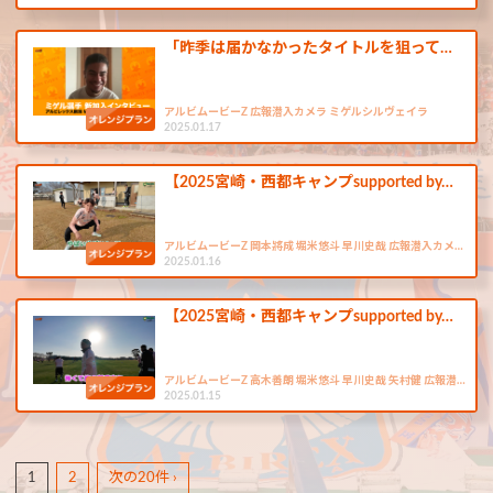
「昨季は届かなかったタイトルを狙って…
アルビムービーZ 広報潜入カメラ ミゲルシルヴェイラ
2025.01.17
【2025宮崎・西都キャンプsupported by…
アルビムービーZ 岡本將成 堀米悠斗 早川史哉 広報潜入カメ…
2025.01.16
【2025宮崎・西都キャンプsupported by…
アルビムービーZ 高木善朗 堀米悠斗 早川史哉 矢村健 広報潜…
2025.01.15
1
2
次の20件 ›