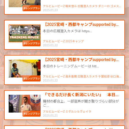
アルビムービーZ 堀米悠斗 広報潜入カメラ ダニーロ ゴメス…
2025.01.23
【2025宮崎・西都キャンプsupported by…
本日の広報潜入カメラは ​https…
アルビムービーZ 2025キャンプ
2025.01.22
【2025宮崎・西都キャンプsupported by…
本日のトレーニングムービーは htt…
アルビムービーZ 高木善朗 広報潜入カメラ 千葉和彦 谷口海…
2025.01.22
「できるだけ長く新潟にいたい」 本日…
機材の都合上、一部音声が聞き取りづらい部分が
ご…
アルビムービーZ ミゲルシルヴェイラ
2025.01.21