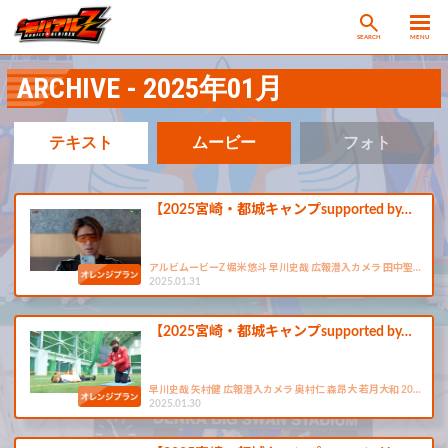
SEARCH
MENU
ARCHIVE - 2025年01月
テキスト
ムービー
フォト
【2025宮崎・都城キャンプsupported by…
アルビムービーZ 堀米悠斗 早川史哉 広報潜入カメラ 田中聖…
2025.01.31
【2025宮崎・都城キャンプsupported by…
早川史哉 矢村健 広報潜入カメラ 奥村仁 森昂大 若月大和 20…
2025.01.30